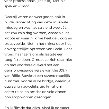
vóór professionals (zoals ik). Met o.a. 
spek en 
Kimchi
.
Daarbij waren de weergoden ook in 
blijde verwachting van deze muzikale 
middag en was het stralend weer. Ja, 
het zou zo'n dag worden, waarop alles 
klopte en waarin ik me heel gelukkig en 
trots voelde. Niet in het minst door het 
onvergetelijke optreden van Leela. Gene 
vroeg haar zelfs om als laatste een 
toegift te doen. Omdat ze zich daar niet 
op had voorbereid, werd het een 
geïmproviseerde versie van the 
30th
van Billie. Sowieso een razend moeilijk 
nummer, vooral in de bridge, waarin je 
qua zang nauwelijks tijd krijgt om 
adem te halen omdat de vele zinnen 
non stop worden gezongen. 
En ik filmde dat alles. Alsof ik de vader 