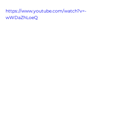
https://www.youtube.com/watch?v=-
wWDaZhLoeQ
p.s. Toen de videos net online stonden 
op 
Youtube
 kwam er al een reactie 
binnen. Van de jonge Amerikaanse 
zangeres en ukelele-speler 
Daelyn Elise
. 
' 
Slay Leela!
,' schreef ze. Wat zou dat 
betekenen? Ik zocht het op. Slay 
betekent 
kill (a person or animal) in a 
violent way
. Ik raakte helemaal van de 
leg toen ik dat las. Aarzelend en 
zoekend naar woorden vertelde ik het 
Leela, want ze kon het beter uit mijn 