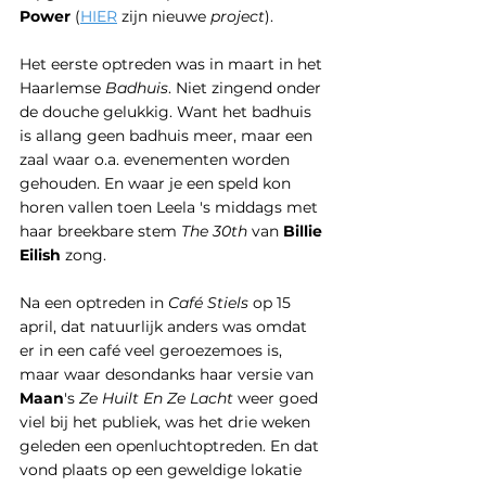
Power 
(
HIER
 zijn nieuwe 
project
). 
Het eerste optreden was in maart in het 
Haarlemse 
Badhuis
. Niet zingend onder 
de douche gelukkig. Want het badhuis 
is allang geen badhuis meer, maar een 
zaal waar o.a. evenementen worden 
gehouden. En waar je een speld kon 
horen vallen toen Leela 's middags met 
haar breekbare stem 
The 30th
 van 
Billie 
Eilish 
zong.
Na een optreden in 
Café Stiels
 op 15 
april, dat natuurlijk anders was omdat 
er in een café veel geroezemoes is, 
maar waar desondanks haar versie van 
Maan
's 
Ze Huilt En Ze Lacht
 weer goed 
viel bij het publiek, was het drie weken 
geleden een openluchtoptreden. En dat 
vond plaats op een geweldige lokatie 