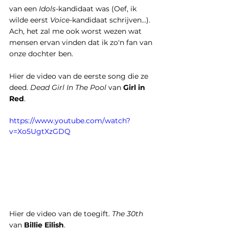
van een 
Idols-
kandidaat was (Oef, ik 
wilde eerst 
Voice-
kandidaat schrijven...). 
Ach, het zal me ook worst wezen wat 
mensen ervan vinden dat ik zo'n fan van 
onze dochter ben.
Hier de video van de eerste song die ze 
deed. 
Dead Girl In The Pool
 van 
Girl in 
Red
.
https://www.youtube.com/watch?
v=Xo5UgtXzGDQ
Hier de video van de toegift. 
The 30th
van 
Billie Eilish
.