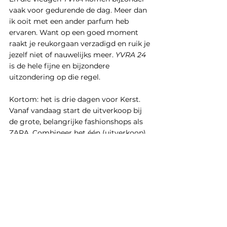
vaak voor gedurende de dag. Meer dan 
ik ooit met een ander parfum heb 
ervaren. Want op een goed moment 
raakt je reukorgaan verzadigd en ruik je 
jezelf niet of nauwelijks meer. 
YVRA 24
is de hele fijne en bijzondere 
uitzondering op die regel.
Kortom: het is drie dagen voor Kerst. 
Vanaf vandaag start de uitverkoop bij 
de grote, belangrijke fashionshops als 
ZARA. Combineer het één (uitverkoop) 
met het ander (Kerstcadeautjes). Maar 
laat die geuren van o.a. ZARA alsjeblieft 
staan en ga voor 
YVRA 24
. Die vind je 
natuurlijk niet in de uitverkoop, maar 
das macht klein flaus aus
, want ik 
schreef het al: die geur moet je gewoon 
hebben. Is een feestje op zich.
Voor online bestellen en 