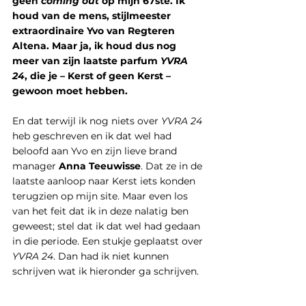
geen 
coming out
 op mijn 67ste. Ik 
houd van de mens, stijlmeester 
extraordinaire Yvo van Regteren 
Altena. Maar ja, ik houd dus nog 
meer van zijn laatste parfum 
YVRA 
24
, die je – Kerst of geen Kerst – 
gewoon moet hebben. 
En dat terwijl ik nog niets over 
YVRA 24
heb geschreven en ik dat wel had 
beloofd aan Yvo en zijn lieve brand 
manager 
Anna Teeuwisse
. Dat ze in de 
laatste aanloop naar Kerst iets konden 
terugzien op mijn site. Maar even los 
van het feit dat ik in deze nalatig ben 
geweest; stel dat ik dat wel had gedaan 
in die periode. Een stukje geplaatst over 
YVRA 24
. Dan had ik niet kunnen 
schrijven wat ik hieronder ga schrijven. 