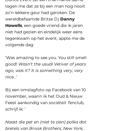
tegen me dat ze bij een man nog nooit 
zo’n lekkere geur had geroken. De 
wereldbefaamde Britse Dj 
Danny 
Howells
, een goede vriend die ik jaren 
niet had gezien en eindelijk weer eens 
tegenkwam op het event, appte me de 
volgende dag: 
‘Was amazing to see you. You still smell 
good! 
Wasn’t the usual Vetiver of years 
ago, was it? It is something very, very 
nice
…’
Bij een omslagfoto op Facebook van 10 
november, waarin ik het Oud & Nieuw 
Feest aankondig van 
sociëteit Tenclub
, 
schrijf ik: ‘
Naast die pet en (niet te zien) polka dot 
bretels van Brook Brothers, New York, 