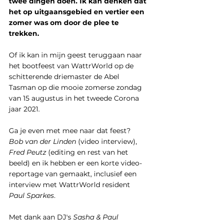
twee dingen doen. Ik kan denken dat 
het op uitgaansgebied en vertier een 
zomer was om door de plee te 
trekken.
Of ik kan in mijn geest teruggaan naar 
het bootfeest van WattrWorld op de 
schitterende driemaster de Abel 
Tasman op die mooie zomerse zondag 
van 15 augustus in het tweede Corona 
jaar 2021.
Ga je even met mee naar dat feest? 
Bob van der Linden
 (video interview), 
Fred Peutz
 (editing en rest van het 
beeld) en ik hebben er een korte video-
reportage van gemaakt, inclusief een 
interview met WattrWorld resident 
Paul Sparkes
.
Met dank aan DJ's 
Sasha & Paul 