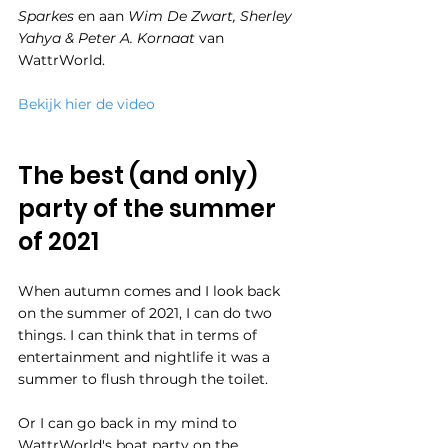
Sparkes
 en aan 
Wim De Zwart, Sherley 
Yahya & Peter A. Kornaat
 van 
WattrWorld.
Bekijk hier de video
The best (and only) 
party of the summer 
of 2021
When autumn comes and I look back 
on the summer of 2021, I can do two 
things. I can think that in terms of 
entertainment and nightlife it was a 
summer to flush through the toilet. 
Or I can go back in my mind to 
WattrWorld's boat party on the 