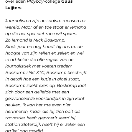
overleden 
Playboy
-collega 
Guus 
Luijters
:
J
ournalisten zijn de saaiste mensen ter 
wereld. Maar af en toe staat er iemand 
op die het spel niet mee wil spelen. 
Zo iemand is Mick Boskamp.
Sinds jaar en dag houdt hij ons op de 
hoogte van zijn reilen en zeilen en wel 
in artikelen die alle regels van de 
journalistiek met voeten treden: 
Boskamp slikt XTC, Boskamp beschrijft 
in detail hoe een kutje in bloei staat, 
Boskamp zoekt exen op, Boskamp laat 
zich door een geliefde met een 
geavanceerde voorbindpik in zijn kont 
neuken. Ik kan het me even niet 
herinneren, maar als hij zich ooit als 
travestiet heeft geprostitueerd bij 
station Sloterdijk heeft hij er zeker een 
artikel aan gewijd. 