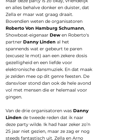
Maar deze party is zo okay, vriendelijk 
en alles behalve donker en duister, dat 
Zella er maar wat graag draait. 
Bovendien weten de organisatoren 
Roberto Von Hamburg Schumann
, 
Showboat-eigenaar 
Dew
 en Roberto's 
partner 
Danny Linden
 al het 
spannends wat er gebeurt te paren 
(excusez le mot) aan een zekere dosis 
gezelligheid en een liefde voor 
elektronische dansmuziek. En dat maak 
je zelden mee op dit genre feesten. De 
dansvloer stond dan ook de hele avond 
vol met mensen die er helemaal voor 
gingen. 
Van de drie organisatoren was 
Danny 
Linden
 de tweede reden dat ik naar 
deze party wilde. Ik had haar zeker zo’n 
25 jaar niet gezien, maar ze zag er nog 
steeds fantastisch uit. Zella en Arno 